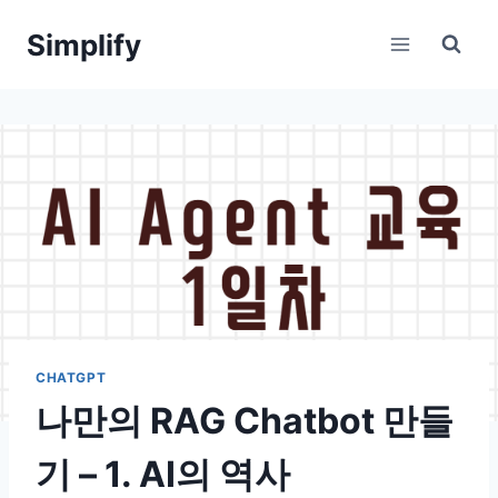
Skip
Simplify
to
content
CHATGPT
나만의 RAG Chatbot 만들
기 – 1. AI의 역사