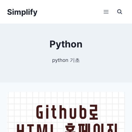
Skip
Simplify
to
content
Python
python 기초