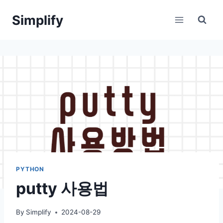
Skip
Simplify
to
content
PYTHON
putty 사용법
By
Simplify
2024-08-29