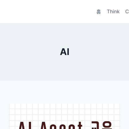
홈
Think
C
AI