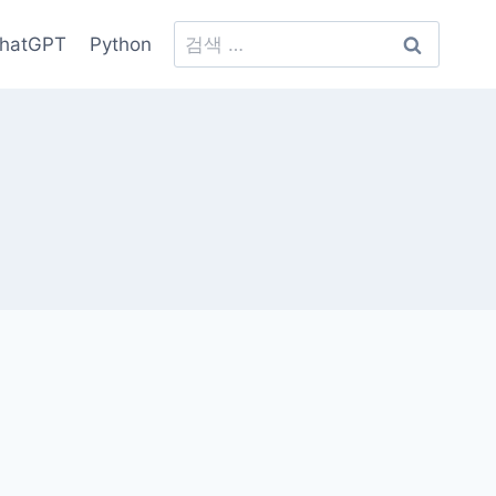
검
hatGPT
Python
색: