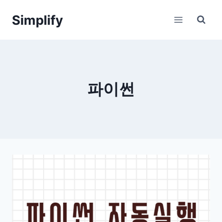
Skip
Simplify
to
content
파이썬