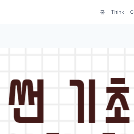
홈
Think
C