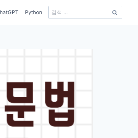
검
hatGPT
Python
색: