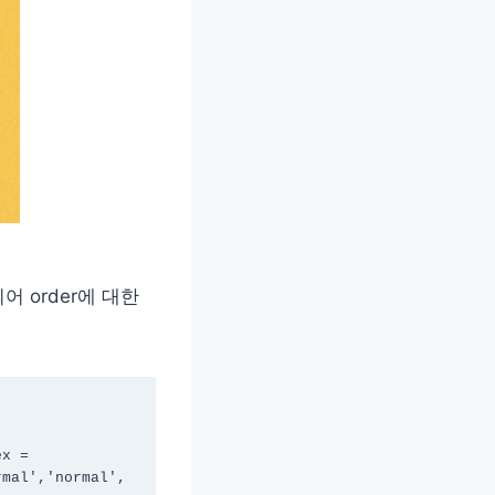
 order에 대한
x = 
rmal','normal',