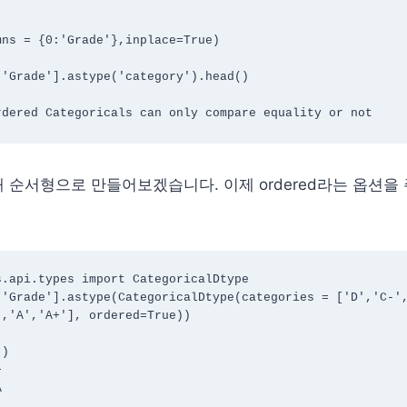
ns = {0:'Grade'},inplace=True)

'Grade'].astype('category').head()



rdered Categoricals can only compare equality or not
 순서형으로 만들어보겠습니다. 이제 ordered라는 옵션을
.api.types import CategoricalDtype

['Grade'].astype(CategoricalDtype(categories = ['D','C-'
,'A','A+'], ordered=True))

)






