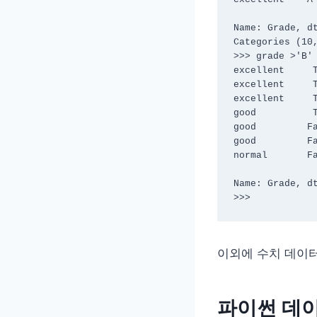
Name: Grade, dt
Categories (10,
>>> grade >'B'

excellent     T
excellent     T
excellent     T
good          T
good         Fa
good         Fa
normal       Fa
Name: Grade, dt
>>> 
이외에 수치 데이터
파이썬 데