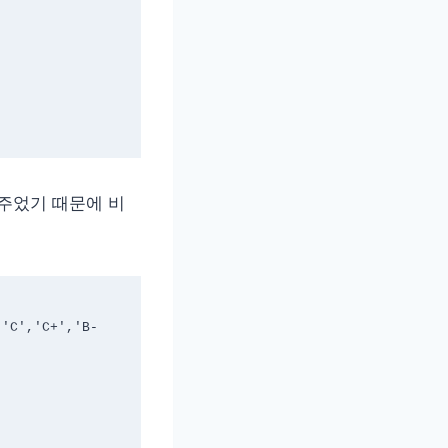
 주었기 때문에 비
,'C','C+','B-