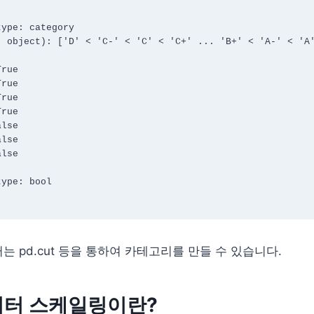
ype: category

 object): ['D' < 'C-' < 'C' < 'C+' ... 'B+' < 'A-' < 'A'
rue

rue

rue

rue

lse

lse

lse

ype: bool

는 pd.cut 등을 통하여 카테고리를 만들 수 있습니다.
이터 스케일링이란?