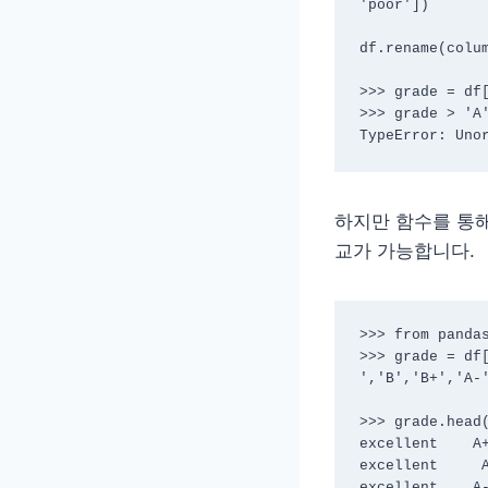
'poor'])

df.rename(colum
>>> grade = df[
>>> grade > 'A'
TypeError: Uno
하지만 함수를 통해
교가 가능합니다.
>>> from pandas
>>> grade = df
','B','B+','A-'
>>> grade.head(
excellent    A+
excellent     A
excellent    A-